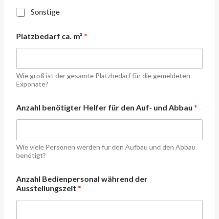
Sonstige
Platzbedarf ca. m²
*
Wie groß ist der gesamte Platzbedarf für die gemeldeten
Exponate?
d
Anzahl benötigter Helfer für den Auf- und Abbau
*
e
n
B
e
d
Wie viele Personen werden für den Aufbau und den Abbau
i
benötigt?
e
n
Anzahl Bedienpersonal während der
p
Ausstellungszeit
*
e
r
s