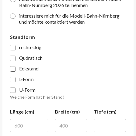
Bahn-Nürnberg 2026 teilnehmen
interessiere mich für die Modell-Bahn-Nürnberg
und möchte kontaktiert werden
Standform
rechteckig
Qudratisch
Eckstand
L-Form
U-Form
Welche Form hat hier Stand?
A
Länge (cm)
Breite (cm)
Tiefe (cm)
n
f
r
a
g