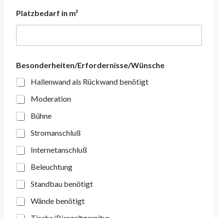
e
Platzbedarf in m²
I
c
h
E
-
M
Besonderheiten/Erfordernisse/Wünsche
a
Hallenwand als Rückwand benötigt
i
l
Moderation
Bühne
Stromanschluß
Internetanschluß
Beleuchtung
Standbau benötigt
Wände benötigt
Tische/Bierzeltgarnitur