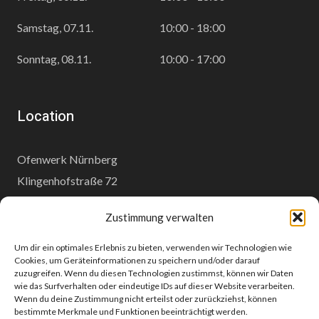
Samstag, 07.11.
10:00 - 18:00
Sonntag, 08.11.
10:00 - 17:00
Location
Ofenwerk Nürnberg
Klingenhofstraße 72
90411 Nürnberg
Zustimmung verwalten
www.ofenwerk.de
Um dir ein optimales Erlebnis zu bieten, verwenden wir Technologien wie
Cookies, um Geräteinformationen zu speichern und/oder darauf
zuzugreifen. Wenn du diesen Technologien zustimmst, können wir Daten
wie das Surfverhalten oder eindeutige IDs auf dieser Website verarbeiten.
Wenn du deine Zustimmung nicht erteilst oder zurückziehst, können
© 2026 Modell-Bahn-Nürnberg - WordPress Theme von
Kadence
bestimmte Merkmale und Funktionen beeinträchtigt werden.
WP