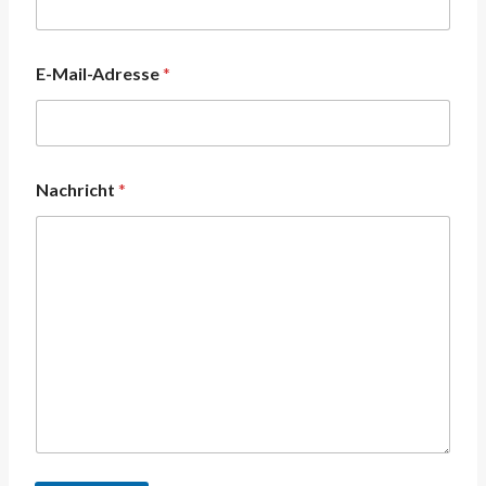
d
e
E-Mail-Adresse
*
Nachricht
*