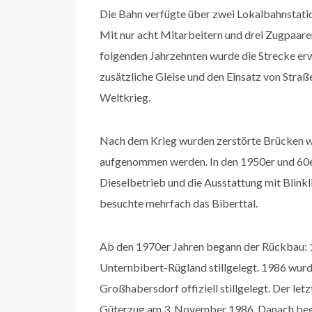
Die Bahn verfügte über zwei Lokalbahnstatio
Mit nur acht Mitarbeitern und drei Zugpaaren
folgenden Jahrzehnten wurde die Strecke erwe
zusätzliche Gleise und den Einsatz von Straß
Weltkrieg.
Nach dem Krieg wurden zerstörte Brücken w
aufgenommen werden. In den 1950er und 60er
Dieselbetrieb und die Ausstattung mit Blinkl
besuchte mehrfach das Biberttal.
Ab den 1970er Jahren begann der Rückbau: 
Unternbibert-Rügland stillgelegt. 1986 wur
Großhabersdorf offiziell stillgelegt. Der le
Güterzug am 3. November 1986. Danach bega