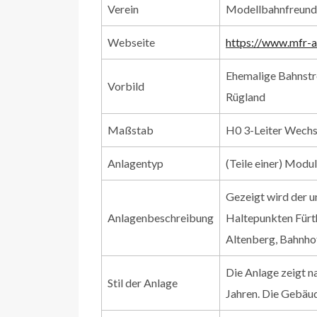
Verein
Modellbahnfreund
Webseite
https://www.mfr-
Ehemalige Bahnstr
Vorbild
Rügland
Maßstab
H0 3-Leiter Wech
Anlagentyp
(Teile einer) Modu
Gezeigt wird der u
Anlagenbeschreibung
Haltepunkten Fürth
Altenberg, Bahnhof
Die Anlage zeigt n
Stil der Anlage
Jahren. Die Gebäu