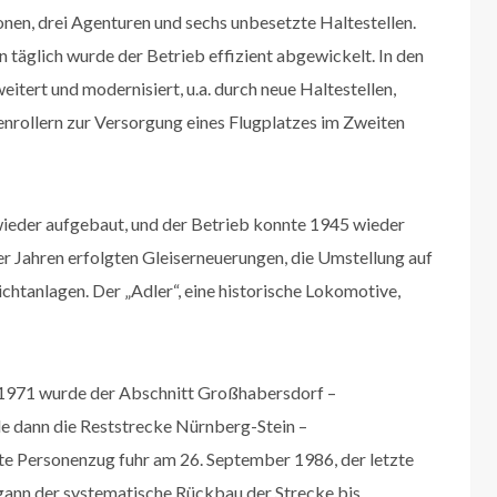
nen, drei Agenturen und sechs unbesetzte Haltestellen.
 täglich wurde der Betrieb effizient abgewickelt. In den
itert und modernisiert, u.a. durch neue Haltestellen,
enrollern zur Versorgung eines Flugplatzes im Zweiten
ieder aufgebaut, und der Betrieb konnte 1945 wieder
 Jahren erfolgten Gleiserneuerungen, die Umstellung auf
ichtanlagen. Der „Adler“, eine historische Lokomotive,
1971 wurde der Abschnitt Großhabersdorf –
de dann die Reststrecke Nürnberg-Stein –
tzte Personenzug fuhr am 26. September 1986, der letzte
nn der systematische Rückbau der Strecke bis