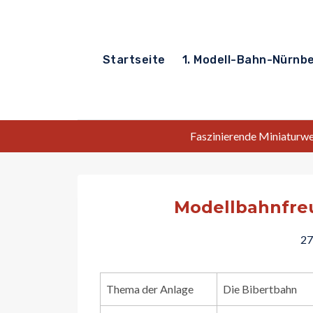
Zum
Inhalt
springen
Startseite
1. Modell-Bahn-Nürnb
Faszinierende Miniaturwel
Modellbahnfre
27
Thema der Anlage
Die Bibertbahn