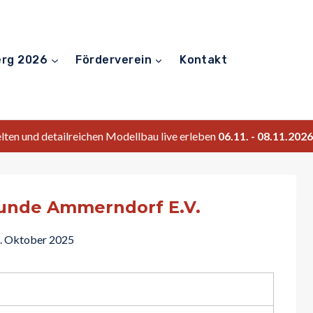
erg 2026
Förderverein
Kontakt
ten und detailreichen Modellbau live erleben
06.11. - 08.11.20
unde Ammerndorf E.V.
. Oktober 2025