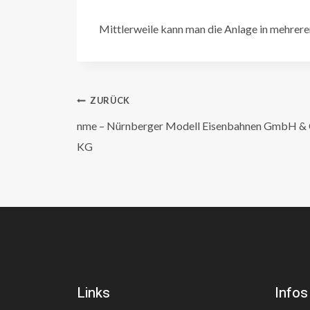
Mittlerweile kann man die Anlage in mehrere
Beitragsnavigation
ZURÜCK
nme – Nürnberger Modell Eisenbahnen GmbH & 
KG
Links
Infos