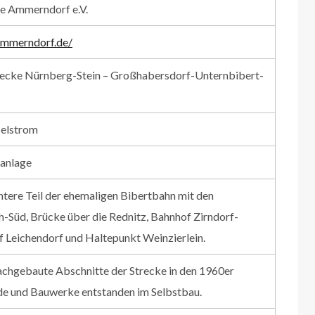
e Ammerndorf e.V.
ammerndorf.de/
ecke Nürnberg-Stein – Großhabersdorf-Unternbibert-
selstrom
lanlage
ntere Teil der ehemaligen Bibertbahn mit den
-Süd, Brücke über die Rednitz, Bahnhof Zirndorf-
 Leichendorf und Haltepunkt Weinzierlein.
achgebaute Abschnitte der Strecke in den 1960er
de und Bauwerke entstanden im Selbstbau.