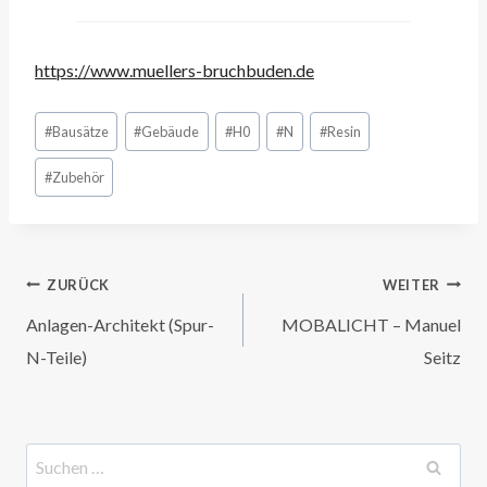
https://www.muellers-bruchbuden.de
Schlagworte:
#
Bausätze
#
Gebäude
#
H0
#
N
#
Resin
#
Zubehör
Beitragsnavigation
ZURÜCK
WEITER
Anlagen-Architekt (Spur-
MOBALICHT – Manuel
N-Teile)
Seitz
Suchen
nach: