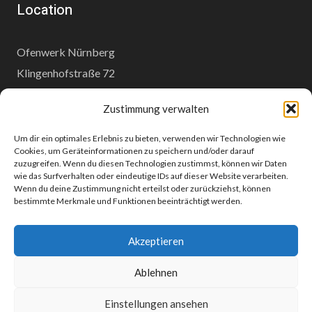
Location
Ofenwerk Nürnberg
Klingenhofstraße 72
90411 Nürnberg
Zustimmung verwalten
www.ofenwerk.de
Um dir ein optimales Erlebnis zu bieten, verwenden wir Technologien wie
Cookies, um Geräteinformationen zu speichern und/oder darauf
zuzugreifen. Wenn du diesen Technologien zustimmst, können wir Daten
wie das Surfverhalten oder eindeutige IDs auf dieser Website verarbeiten.
Wenn du deine Zustimmung nicht erteilst oder zurückziehst, können
© 2026 Modell-Bahn-Nürnberg - WordPress Theme von
Kadence
bestimmte Merkmale und Funktionen beeinträchtigt werden.
WP
Akzeptieren
Ablehnen
Impressum
Datenschutzerklärung
Einstellungen ansehen