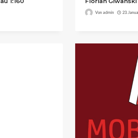
u 1:160
Florian Giwanski
Von
admin
23. Janu
r