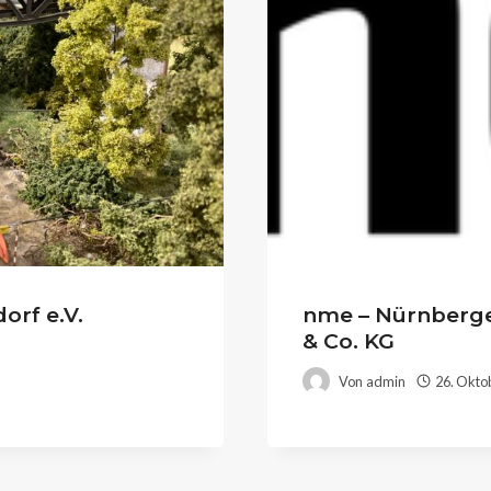
rf e.V.
nme – Nürnberg
& Co. KG
Von
admin
26. Okto