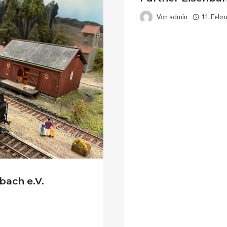
Von
admin
11. Febr
ach e.V.