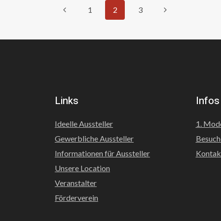
Seitennavigation
Vorherige
Nächste
1
2
3
Seite
Seite
Links
Infos
Ideelle Aussteller
1. Mod
Gewerbliche Aussteller
Besuch
Informationen für Aussteller
Kontak
Unsere Location
Veranstalter
Förderverein