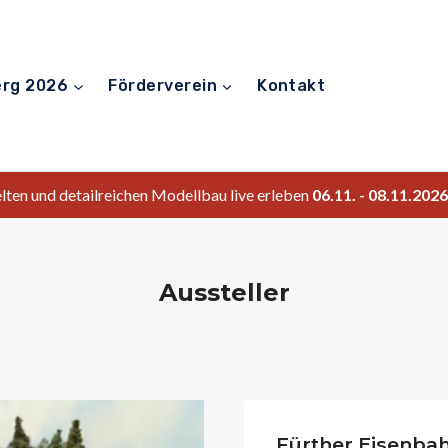
erg 2026
Förderverein
Kontakt
ten und detailreichen Modellbau live erleben
06.11. - 08.11.20
Aussteller
Fürther Eisenbah