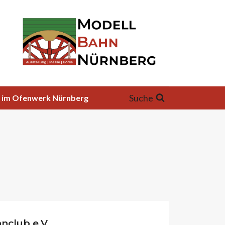
Suche
26 im Ofenwerk Nürnberg
nclub e.V.